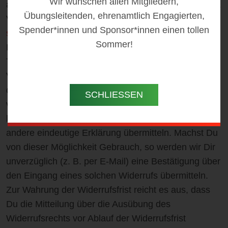
Wir wünschen allen Mitgliedern,
auszuüben, musst Du uns, VfL Sittensen von 1904 e.
Übungsleitenden, ehrenamtlich Engagierten,
V., Scheeßeler Str. 1, 27419 Sittensen, E-Mail
Spender*innen und Sponsor*innen einen tollen
service@vfl-sittensen.de
, mittels einer eindeutigen
Sommer!
Erklärung (z. B. ein mit der Post versandter Brief,
Telefax oder E-Mail) über Deinen Entschluss, diesen
Vertrag zu widerrufen, informieren. Du kannst dafür
das beigefügte Muster-Widerrufsformular
SCHLIESSEN
verwenden, das jedoch nicht vorgeschrieben ist. Du
kannst das Muster-Widerrufsformular oder eine
andere eindeutige Erklärung übermitteln. Machst Du
von dieser Möglichkeit Gebrauch, so werden wir Dir
unverzüglich (z. B. per E-Mail) eine Bestätigung über
den Eingang eines solchen Widerrufs übermitteln.
Zur Wahrung der Widerrufsfrist reicht es aus, dass
Du die Mitteilung über die Ausübung des
Widerrufsrechts vor Ablauf der Widerrufsfrist