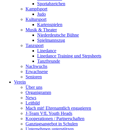
Sportabzeichen
Kampfsport
Judo
Kultursport
Kartenspielen
Musik & Theater
Niederdeutsche Bühne
Spielmannszug
Tanzsport
Linedance
Linedance Training und Stepsheets
Tanzfreunde
Nachwuchs
Erwachsene
Senioren
Verein
Über uns
Organigramm
News
Leitbild
Mach mit! Ehrenamtlich engagieren
J-Team VfL Youth Heads
Kooperationen / Partnerschaften
Ganztagsangebot in Schulen
Unternehmen unterstützen