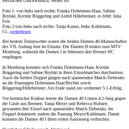
Herzlichen Glückwunsch. Weiter so!
Foto 1: von links nach rechts: Franka Dohrmann-Haar, Sabine
Brylski, Kerstin Böggering und Astrid Hillebrenner, es fehlt: Julia
Fest
Foto 2:von links nach rechts: Tanja Kaiser, Imke Kuhlmann,
Cl...
weiterlesen
Bei bestem Tenniswetter waren die beiden Damen-40-Mannschaften
des VfL Anfang Juni im Einsatz: Die Damen II reisten zum MTV
Moisburg, während die Damen I in Sittensen den Bremer HC
empfingen.
In Moisburg konnten sich Franka Dohrmann-Haar, Kerstin
Böggering und Sabine Brylski in ihren Einzelmatches durchsetzen.
Auch die beiden Doppel gingen nach spannenden Match-Tiebreaks
an die Paarungen Dohrmann-Haar/Brylski sowie
Böggering/Hillebrenner. Am Ende stand ein verdienter 5:1-Erfolg.
Vor heimischer Kulisse feierte die Damen 40 I einen 4:2-Sieg gegen
die Gäste aus Bremen. Tanja Meyer und Rebecca Holsten
gewannen ihre Einzel nach spannenden Match-Tiebreaks. Im
Doppel dominierte zudem die Paarung Meyer/Kuhlmann. Damit
konnten die Damen 40 I ihren ersten Saisonsieg verbuchen.