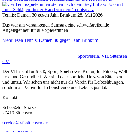
Tennis: Damen 30 gegen Jahn Brinkum
28. Mai 2026
Das war am vergangenen Samstag eine schweißtreibende
Angelegenheit für alle Spielerinnen ...
Mehr lesen
Tennis: Damen 30 gegen Jahn Brinkum
Sportverein, VfL Sittensen
e.V.
Der VfL steht für Spaß, Sport, Spiel sowie Kultur, für Fit­ness, Well­
ness und Gesund­heit. Wir sind das sport­­liche Herz von Sittensen
und umzu. Wir sehen uns nicht nur als Ver­ein für Lei­bes­übun­gen,
son­dern als Ver­ein für Le­bens­freu­de und Le­bens­quali­tät.
Kontakt
Scheeßeler Straße 1
27419 Sittensen
service@vfl-sittensen.de