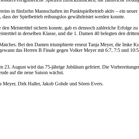
ns in fünfzehn Mannschaften im Punktspielbetrieb aktiv – ein neuer R
n, dass der Spielbetrieb reibungslos gewährleistet werden konnte.
n Meistertitel sichern konnte, gab es dennoch zahlreiche Erfolge zu f
istertitel in derselben Klasse, und die 1. Damen 40 belegten den dritten
Matches. Bei den Damen triumphierte erneut Tanja Meyer, die Imke Kuh
 gewann das Herren B Finale gegen Volker Meyer mit 6:7, 7:5 und 10:
23. August wird das 75-jährige Jubiläum gefeiert. Die Vorbereitungen f
reude auf die neue Saison wächst.
nja Meyer, Dirk Haller, Jakob Gohde und Sören Evers.