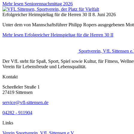
Mehr lesen
Seniorennachmittag 2026
Erfolgreicher Heimspieltag für die Herren 30 II
8. Juni 2026
Unter dem von Mannschaftsführer Philipp Ropers ausgegebenen Motto „
Mehr lesen
Erfolgreicher Heimspieltag für die Herren 30 II
Sportverein, VfL Sittensen e.
Der VfL steht für Spaß, Sport, Spiel sowie Kultur, für Fit­ness, Well­ne
Ver­ein für Le­bens­freu­de und Le­bens­quali­tät.
Kontakt
Scheeßeler Straße 1
27419 Sittensen
service@vfl-sittensen.de
04282 - 911904
Links
Verein
Sportverein, VfL Sittensen e.V.