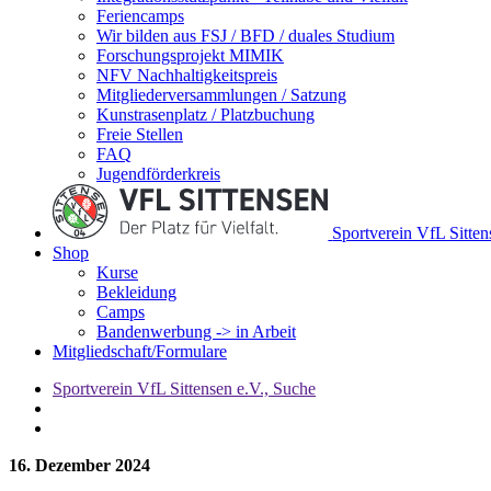
Feriencamps
Wir bilden aus FSJ / BFD / duales Studium
Forschungsprojekt MIMIK
NFV Nachhaltigkeitspreis
Mitgliederversammlungen / Satzung
Kunstrasenplatz / Platzbuchung
Freie Stellen
FAQ
Jugendförderkreis
Sportverein VfL Sitte
Shop
Kurse
Bekleidung
Camps
Bandenwerbung -> in Arbeit
Mitgliedschaft/Formulare
Sportverein VfL Sittensen e.V., Suche
16. Dezember 2024