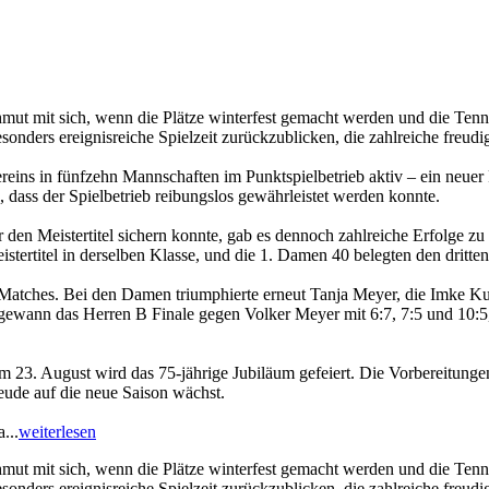
hmut mit sich, wenn die Plätze winterfest gemacht werden und die Tenn
esonders ereignisreiche Spielzeit zurückzublicken, die zahlreiche freud
ns in fünfzehn Mannschaften im Punktspielbetrieb aktiv – ein neuer R
n, dass der Spielbetrieb reibungslos gewährleistet werden konnte.
n Meistertitel sichern konnte, gab es dennoch zahlreiche Erfolge zu f
istertitel in derselben Klasse, und die 1. Damen 40 belegten den dritten
Matches. Bei den Damen triumphierte erneut Tanja Meyer, die Imke Kuh
 gewann das Herren B Finale gegen Volker Meyer mit 6:7, 7:5 und 10:
23. August wird das 75-jährige Jubiläum gefeiert. Die Vorbereitungen f
reude auf die neue Saison wächst.
...
weiterlesen
hmut mit sich, wenn die Plätze winterfest gemacht werden und die Tenn
esonders ereignisreiche Spielzeit zurückzublicken, die zahlreiche freud