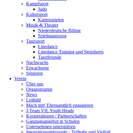
Kampfsport
Judo
Kultursport
Kartenspielen
Musik & Theater
Niederdeutsche Bühne
Spielmannszug
Tanzsport
Linedance
Linedance Training und Stepsheets
Tanzfreunde
Nachwuchs
Erwachsene
Senioren
Verein
Über uns
Organigramm
News
Leitbild
Mach mit! Ehrenamtlich engagieren
J-Team VfL Youth Heads
Kooperationen / Partnerschaften
Ganztagsangebot in Schulen
Unternehmen unterstützen
Integrationsstützpunkt - Teilhabe und Vielfalt