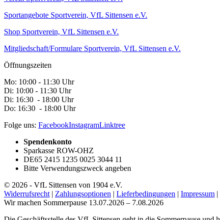
Sportangebote
Sportverein, VfL Sittensen e.V.
Shop
Sportverein, VfL Sittensen e.V.
Mitgliedschaft/Formulare
Sportverein, VfL Sittensen e.V.
Öffnungszeiten
Mo: 10:00 - 11:30 Uhr
Di: 10:00 - 11:30 Uhr
Di: 16:30 - 18:00 Uhr
Do: 16:30 - 18:00 Uhr
Folge uns:
Facebook
Instagram
Linktree
Spendenkonto
Sparkasse ROW-OHZ
DE65 2415 1235 0025 3044 11
Bitte Verwendungszweck angeben
© 2026 - VfL Sittensen von 1904 e.V.
Widerrufsrecht
|
Zahlungsoptionen
|
Lieferbedingungen
|
Impressum
|
Wir machen Sommerpause
13.07.2026 – 7.08.2026
Die Geschäftsstelle des VfL Sittensen geht in die Sommerpause und 