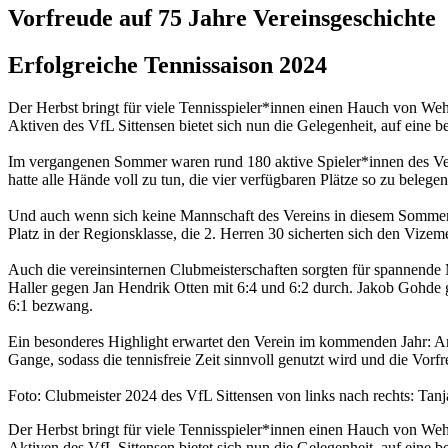
Vorfreude auf 75 Jahre Vereinsgeschichte
Erfolgreiche Tennissaison 2024
Der Herbst bringt für viele Tennisspieler*innen einen Hauch von We
Aktiven des VfL Sittensen bietet sich nun die Gelegenheit, auf eine b
Im vergangenen Sommer waren rund 180 aktive Spieler*innen des Verei
hatte alle Hände voll zu tun, die vier verfügbaren Plätze so zu belege
Und auch wenn sich keine Mannschaft des Vereins in diesem Sommer de
Platz in der Regionsklasse, die 2. Herren 30 sicherten sich den Vizeme
Auch die vereinsinternen Clubmeisterschaften sorgten für spannende 
Haller gegen Jan Hendrik Otten mit 6:4 und 6:2 durch. Jakob Gohde
6:1 bezwang.
Ein besonderes Highlight erwartet den Verein im kommenden Jahr: Am 
Gange, sodass die tennisfreie Zeit sinnvoll genutzt wird und die Vorf
Foto: Clubmeister 2024 des VfL Sittensen von links nach rechts: Tanja
Der Herbst bringt für viele Tennisspieler*innen einen Hauch von We
Aktiven des VfL Sittensen bietet sich nun die Gelegenheit, auf eine b