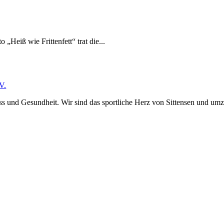
Heiß wie Frittenfett“ trat die...
V.
ss und Gesund­heit. Wir sind das sport­­liche Herz von Sittensen und umzu