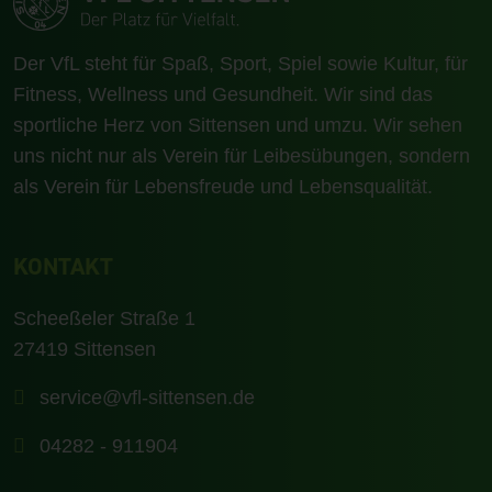
Der VfL steht für Spaß, Sport, Spiel sowie Kultur, für
Fit­ness, Well­ness und Gesund­heit. Wir sind das
sport­­liche Herz von Sittensen und umzu. Wir sehen
uns nicht nur als Ver­ein für Lei­bes­übun­gen, son­dern
als Ver­ein für Le­bens­freu­de und Le­bens­quali­tät.
KONTAKT
Scheeßeler Straße 1
27419 Sittensen
service@vfl-sittensen.de
04282 - 911904